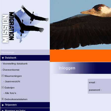
Homepage
Databank
-
Voorstelling databank
Inloggen
-
Overeenkomst
Waarnemingen
-
Jaaroverzicht
email :
Galerijen
paswoord :
-
Alle foto's
Gebruiksstatistieken
Telposten
Bronnen en links