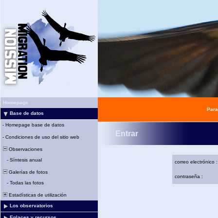
Homepage
Para
Base de datos
-
Homepage base de datos
Entrar
-
Condiciones de uso del sitio web
Observaciones
-
Síntesis anual
correo electrónico :
Galerías de fotos
contraseña :
-
Todas las fotos
Estadísticas de utilización
Los observatorios
Enlaces y recursos