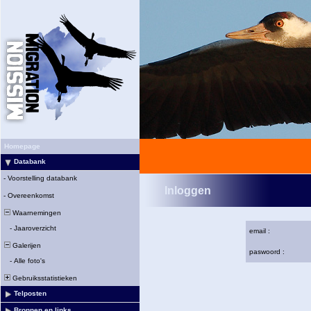
Homepage
Databank
-
Voorstelling databank
Inloggen
-
Overeenkomst
Waarnemingen
-
Jaaroverzicht
email :
Galerijen
paswoord :
-
Alle foto's
Gebruiksstatistieken
Telposten
Bronnen en links