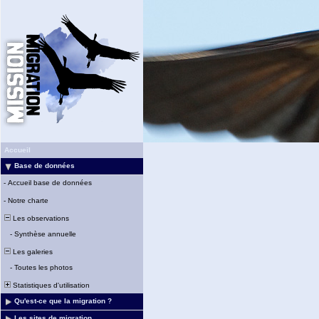
Accueil
Base de données
-
Accueil base de données
-
Notre charte
Les observations
-
Synthèse annuelle
Les galeries
-
Toutes les photos
Statistiques d'utilisation
Qu'est-ce que la migration ?
Les sites de migration