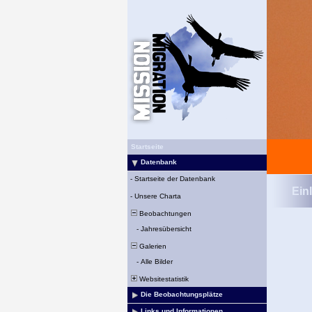
Startseite
Datenbank
-
Startseite der Datenbank
Ein
-
Unsere Charta
Beobachtungen
-
Jahresübersicht
Galerien
-
Alle Bilder
Websitestatistik
Die Beobachtungsplätze
Links und Informationen