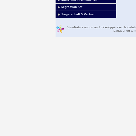
Migraction.net
Trägerschaft & Partner
VisioNature est un outil développé avec la colla
partager en temp