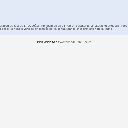
boration du réseau LPO. Grâce aux technologies Internet, débutants, amateurs et professionnels 
s réel leur découverte et ainsi améliorer la connaissance et la protection de la faune
Biolovision Sàrl
(Switzerland), 2003-2026