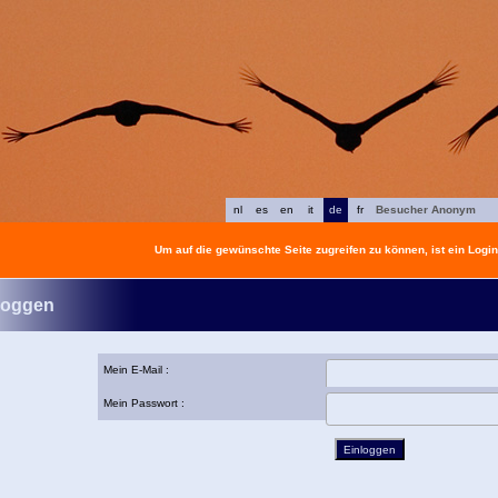
nl
es
en
it
de
fr
Besucher Anonym
Um auf die gewünschte Seite zugreifen zu können, ist ein Login 
loggen
Mein E-Mail :
Mein Passwort :