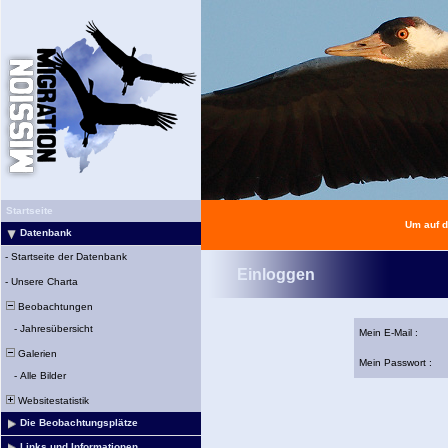
Startseite
Um auf d
Datenbank
-
Startseite der Datenbank
Einloggen
-
Unsere Charta
Beobachtungen
-
Jahresübersicht
Mein E-Mail :
Galerien
Mein Passwort :
-
Alle Bilder
Websitestatistik
Die Beobachtungsplätze
Links und Informationen