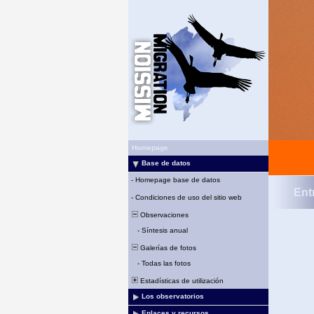
Homepage
Base de datos
-
Homepage base de datos
Ent
-
Condiciones de uso del sitio web
Observaciones
-
Síntesis anual
Galerías de fotos
-
Todas las fotos
Estadísticas de utilización
Los observatorios
Enlaces y recursos