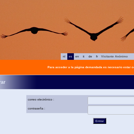
nl
es
en
it
de
fr
Visitante Anónimo
Para acceder a la página demandada es necesario estar 
rar
correo electrónico :
contraseña :