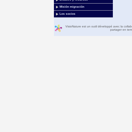
Misión migración
Los socios
VisioNature est un outil développé avec la colla
partager en temp