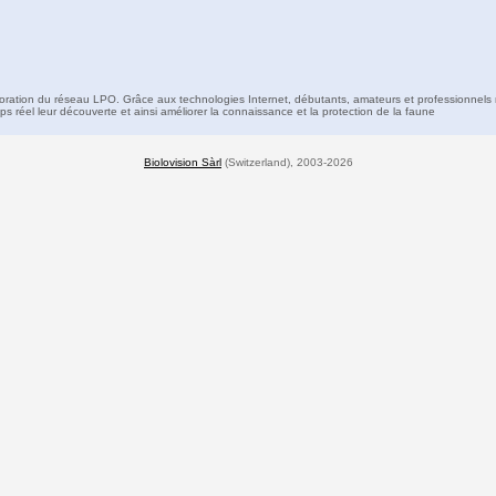
boration du réseau LPO. Grâce aux technologies Internet, débutants, amateurs et professionnels 
s réel leur découverte et ainsi améliorer la connaissance et la protection de la faune
Biolovision Sàrl
(Switzerland), 2003-2026