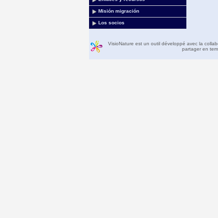
Misión migración
Los socios
VisioNature est un outil développé avec la colla
partager en temp