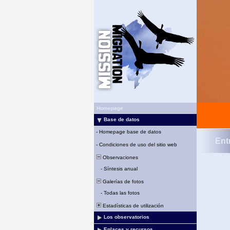
Homepage
Base de datos
-
Homepage base de datos
Ent
-
Condiciones de uso del sitio web
Observaciones
-
Síntesis anual
Galerías de fotos
-
Todas las fotos
Estadísticas de utilización
Los observatorios
Enlaces y recursos