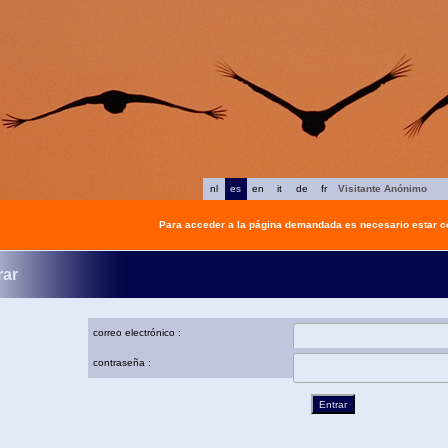
nl
es
en
it
de
fr
Visitante Anónimo
Para acceder a la página demandada es necesario estar 
rar
correo electrónico :
contraseña :