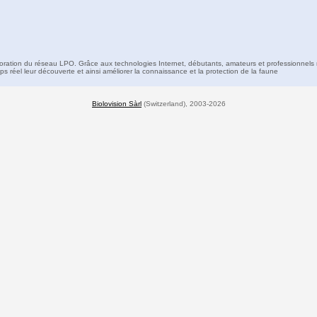
boration du réseau LPO. Grâce aux technologies Internet, débutants, amateurs et professionnels 
s réel leur découverte et ainsi améliorer la connaissance et la protection de la faune
Biolovision Sàrl
(Switzerland), 2003-2026