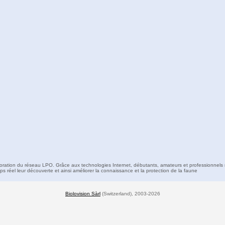
boration du réseau LPO. Grâce aux technologies Internet, débutants, amateurs et professionnels 
s réel leur découverte et ainsi améliorer la connaissance et la protection de la faune
Biolovision Sàrl
(Switzerland), 2003-2026