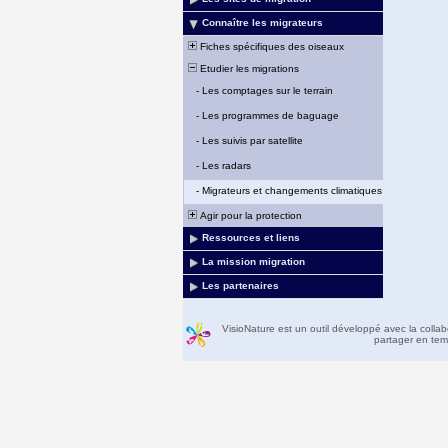
Connaître les migrateurs
Fiches spécifiques des oiseaux
Etudier les migrations
-
Les comptages sur le terrain
-
Les programmes de baguage
-
Les suivis par satellite
-
Les radars
-
Migrateurs et changements climatiques
Agir pour la protection
Ressources et liens
La mission migration
Les partenaires
VisioNature est un outil développé avec la colla
partager en temp