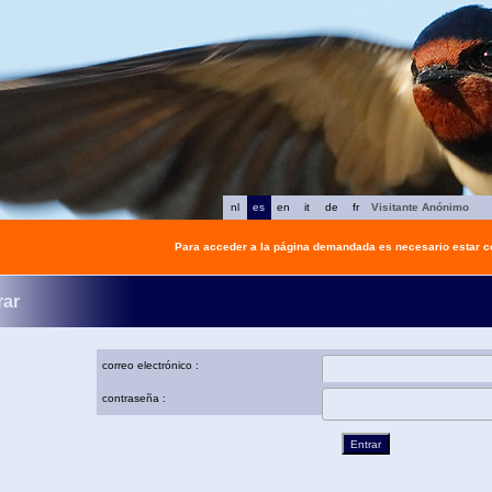
nl
es
en
it
de
fr
Visitante Anónimo
Para acceder a la página demandada es necesario estar 
rar
correo electrónico :
contraseña :