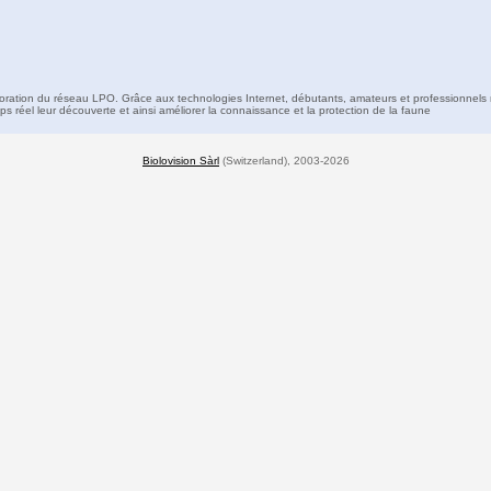
boration du réseau LPO. Grâce aux technologies Internet, débutants, amateurs et professionnels 
s réel leur découverte et ainsi améliorer la connaissance et la protection de la faune
Biolovision Sàrl
(Switzerland), 2003-2026