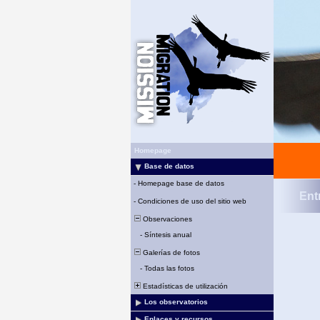
Homepage
Base de datos
-
Homepage base de datos
Ent
-
Condiciones de uso del sitio web
Observaciones
-
Síntesis anual
Galerías de fotos
-
Todas las fotos
Estadísticas de utilización
Los observatorios
Enlaces y recursos