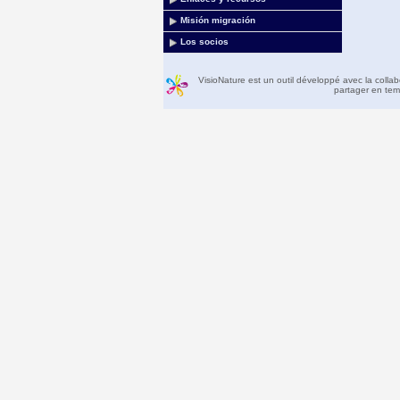
Misión migración
Los socios
VisioNature est un outil développé avec la colla
partager en temp