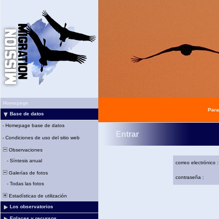
Homepage
Para
Base de datos
-
Homepage base de datos
Entrar
-
Condiciones de uso del sitio web
Observaciones
-
Síntesis anual
correo electrónico :
Galerías de fotos
contraseña :
-
Todas las fotos
Estadísticas de utilización
Los observatorios
Enlaces y recursos