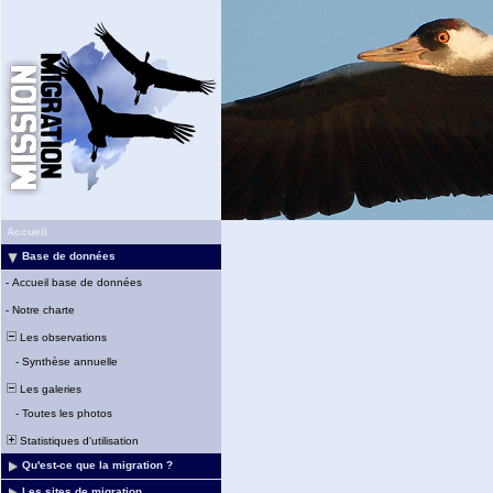
Accueil
Base de données
-
Accueil base de données
-
Notre charte
Les observations
-
Synthèse annuelle
Les galeries
-
Toutes les photos
Statistiques d'utilisation
Qu'est-ce que la migration ?
Les sites de migration