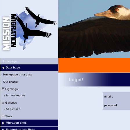
Homepage
Data base
-
Homepage data base
Login!
-
Our charter
Sightings
-
Annual reports
email :
Galleries
password :
-
All pictures
Stats
Migration sites
Resources and links