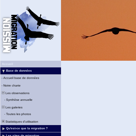
Accueil
Base de données
-
Accueil base de données
-
Notre charte
Les observations
-
Synthèse annuelle
Les galeries
-
Toutes les photos
Statistiques d'utilisation
Qu'est-ce que la migration ?
Les sites de migration