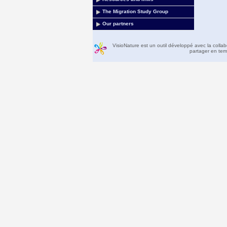
The Migration Study Group
Our partners
VisioNature est un outil développé avec la colla
partager en temp