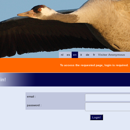
nl
es
en
it
de
fr
Visitor Anonymous
To access the requested page, login is required.
in!
email :
password :