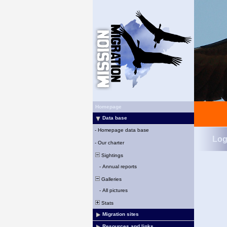
Homepage
Data base
-
Homepage data base
Log
-
Our charter
Sightings
-
Annual reports
Galleries
-
All pictures
Stats
Migration sites
Resources and links