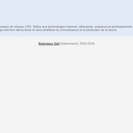
boration du réseau LPO. Grâce aux technologies Internet, débutants, amateurs et professionnels 
s réel leur découverte et ainsi améliorer la connaissance et la protection de la faune
Biolovision Sàrl
(Switzerland), 2003-2026