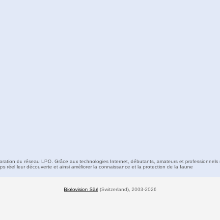
boration du réseau LPO. Grâce aux technologies Internet, débutants, amateurs et professionnels 
s réel leur découverte et ainsi améliorer la connaissance et la protection de la faune
Biolovision Sàrl
(Switzerland), 2003-2026