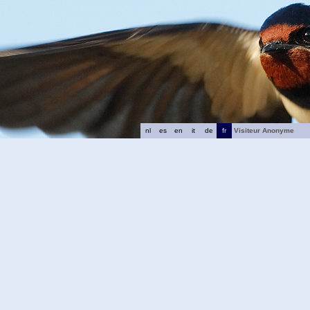
nl
es
en
it
de
fr
Visiteur Anonyme