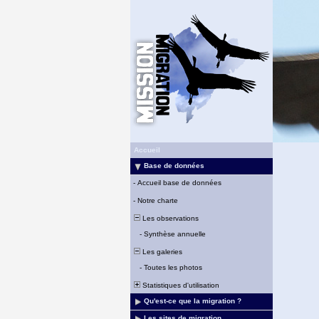
Accueil
Base de données
-
Accueil base de données
-
Notre charte
Les observations
-
Synthèse annuelle
Les galeries
-
Toutes les photos
Statistiques d'utilisation
Qu'est-ce que la migration ?
Les sites de migration