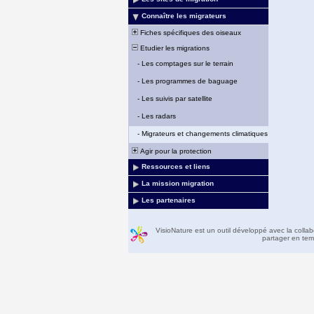
Connaître les migrateurs
Fiches spécifiques des oiseaux
Etudier les migrations
-
Les comptages sur le terrain
-
Les programmes de baguage
-
Les suivis par satellite
-
Les radars
-
Migrateurs et changements climatiques
Agir pour la protection
Ressources et liens
La mission migration
Les partenaires
VisioNature est un outil développé avec la colla
partager en temp