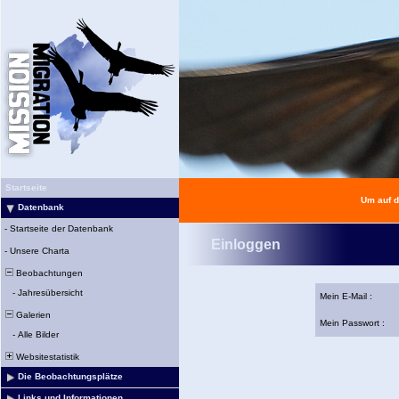
Startseite
Um auf d
Datenbank
-
Startseite der Datenbank
Einloggen
-
Unsere Charta
Beobachtungen
-
Jahresübersicht
Mein E-Mail :
Galerien
Mein Passwort :
-
Alle Bilder
Websitestatistik
Die Beobachtungsplätze
Links und Informationen