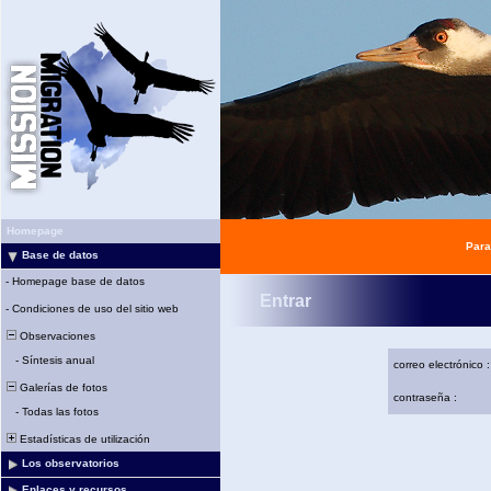
Homepage
Para
Base de datos
-
Homepage base de datos
Entrar
-
Condiciones de uso del sitio web
Observaciones
-
Síntesis anual
correo electrónico :
Galerías de fotos
contraseña :
-
Todas las fotos
Estadísticas de utilización
Los observatorios
Enlaces y recursos