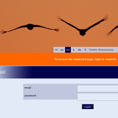
nl
es
en
it
de
fr
Visitor Anonymous
To access the requested page, login is required.
in!
email :
password :