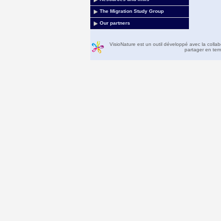
The Migration Study Group
Our partners
VisioNature est un outil développé avec la colla
partager en temp