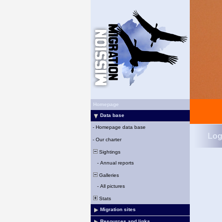
Homepage
Data base
-
Homepage data base
Log
-
Our charter
Sightings
-
Annual reports
Galleries
-
All pictures
Stats
Migration sites
Resources and links