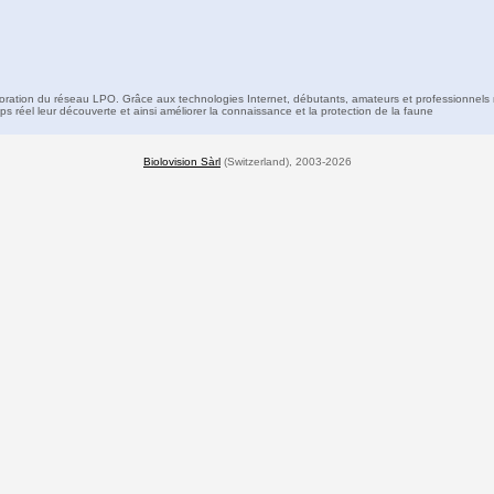
boration du réseau LPO. Grâce aux technologies Internet, débutants, amateurs et professionnels 
s réel leur découverte et ainsi améliorer la connaissance et la protection de la faune
Biolovision Sàrl
(Switzerland), 2003-2026