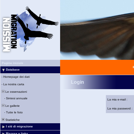
Pagina iniziale
Database
-
Homepage dei dati
Login
-
La nostra carta
Le osservazioni
-
Sintesi annuale
La mia e-mail :
Le gallerie
La mia password :
-
Tutte le foto
Statistiche
I siti di migrazione
Risorse e links