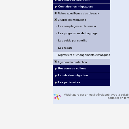
Connaître les migrateurs
Fiches spécifiques des oiseaux
Etudier les migrations
-
Les comptages sur le terrain
-
Les programmes de baguage
-
Les suivis par satellite
-
Les radars
-
Migrateurs et changements climatiques
Agir pour la protection
Ressources et liens
La mission migration
Les partenaires
VisioNature est un outil développé avec la colla
partager en temp