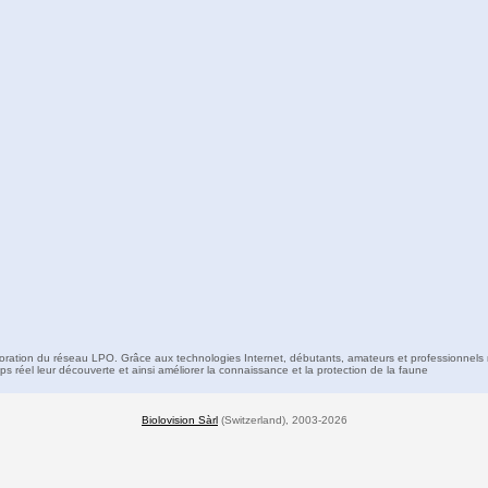
boration du réseau LPO. Grâce aux technologies Internet, débutants, amateurs et professionnels 
s réel leur découverte et ainsi améliorer la connaissance et la protection de la faune
Biolovision Sàrl
(Switzerland), 2003-2026