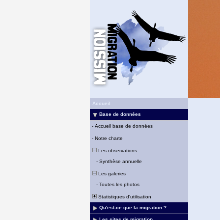
Accueil
Base de données
-
Accueil base de données
-
Notre charte
Les observations
-
Synthèse annuelle
Les galeries
-
Toutes les photos
Statistiques d'utilisation
Qu'est-ce que la migration ?
Les sites de migration