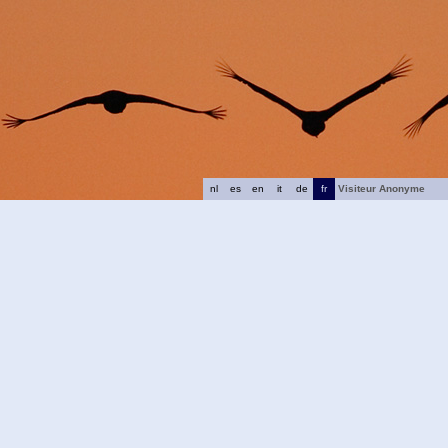
nl
es
en
it
de
fr
Visiteur Anonyme