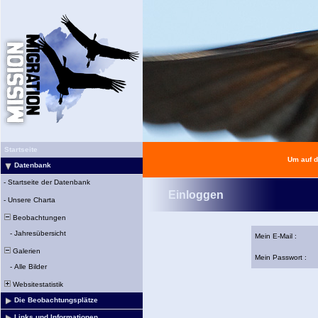
Startseite
Um auf d
Datenbank
-
Startseite der Datenbank
Einloggen
-
Unsere Charta
Beobachtungen
-
Jahresübersicht
Mein E-Mail :
Galerien
Mein Passwort :
-
Alle Bilder
Websitestatistik
Die Beobachtungsplätze
Links und Informationen