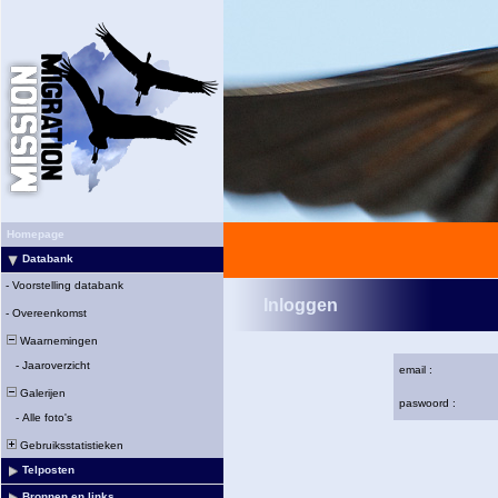
Homepage
Databank
-
Voorstelling databank
Inloggen
-
Overeenkomst
Waarnemingen
-
Jaaroverzicht
email :
Galerijen
paswoord :
-
Alle foto's
Gebruiksstatistieken
Telposten
Bronnen en links