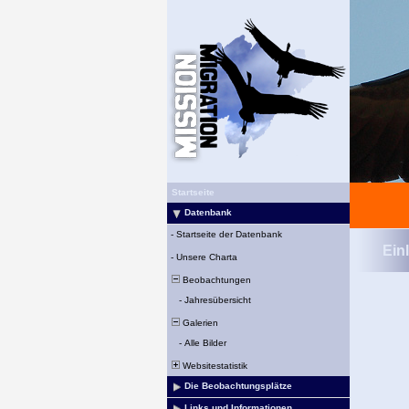
Startseite
Datenbank
-
Startseite der Datenbank
Ein
-
Unsere Charta
Beobachtungen
-
Jahresübersicht
Galerien
-
Alle Bilder
Websitestatistik
Die Beobachtungsplätze
Links und Informationen