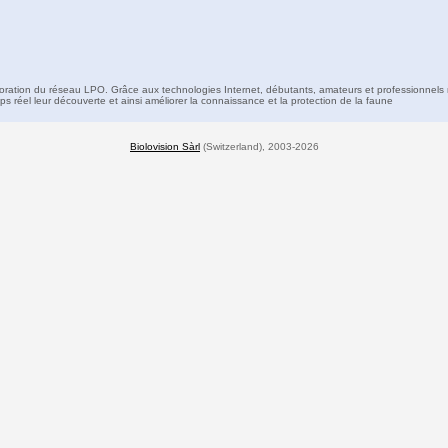
boration du réseau LPO. Grâce aux technologies Internet, débutants, amateurs et professionnels 
s réel leur découverte et ainsi améliorer la connaissance et la protection de la faune
Biolovision Sàrl
(Switzerland), 2003-2026