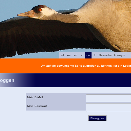
nl
es
en
it
de
fr
Besucher Anonym
Um auf die gewünschte Seite zugreifen zu können, ist ein Login 
loggen
Mein E-Mail :
Mein Passwort :