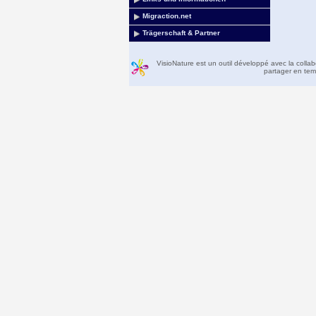
Migraction.net
Trägerschaft & Partner
VisioNature est un outil développé avec la colla
partager en temp