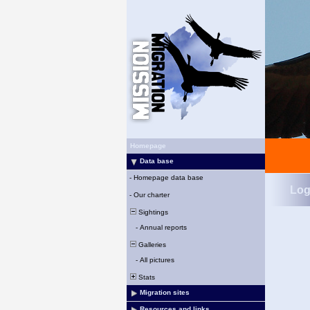
Homepage
Data base
-
Homepage data base
Log
-
Our charter
Sightings
-
Annual reports
Galleries
-
All pictures
Stats
Migration sites
Resources and links