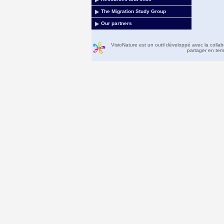
The Migration Study Group
Our partners
VisioNature est un outil développé avec la colla
partager en temp