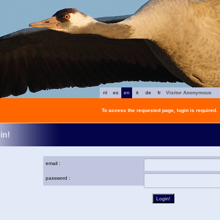
nl
es
en
it
de
fr
Visitor Anonymous
To access the requested page, login is required.
in!
email :
password :