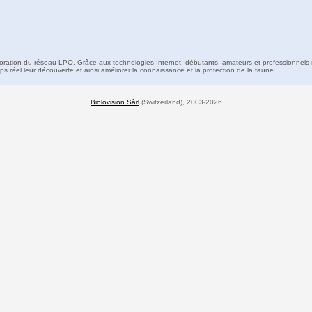
boration du réseau LPO. Grâce aux technologies Internet, débutants, amateurs et professionnels 
s réel leur découverte et ainsi améliorer la connaissance et la protection de la faune
Biolovision Sàrl
(Switzerland), 2003-2026