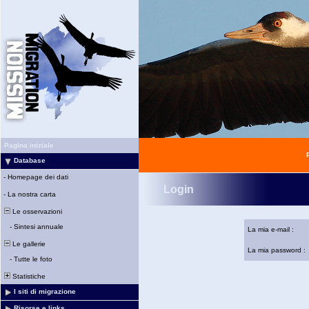
Pagina iniziale
Database
-
Homepage dei dati
Login
-
La nostra carta
Le osservazioni
-
Sintesi annuale
La mia e-mail :
Le gallerie
La mia password :
-
Tutte le foto
Statistiche
I siti di migrazione
Risorse e links