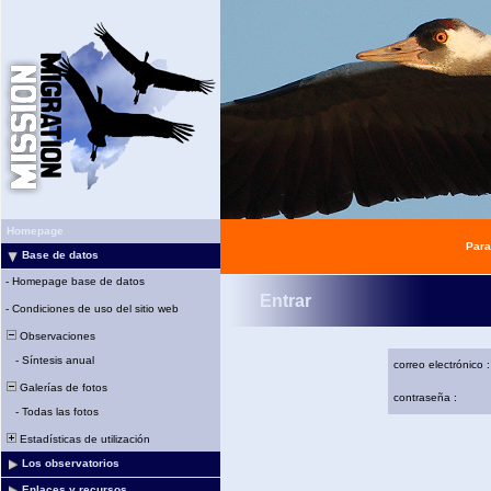
Homepage
Para
Base de datos
-
Homepage base de datos
Entrar
-
Condiciones de uso del sitio web
Observaciones
-
Síntesis anual
correo electrónico :
Galerías de fotos
contraseña :
-
Todas las fotos
Estadísticas de utilización
Los observatorios
Enlaces y recursos