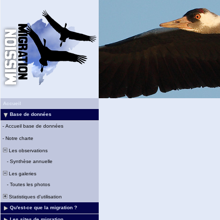
Accueil
Base de données
-
Accueil base de données
-
Notre charte
Les observations
-
Synthèse annuelle
Les galeries
-
Toutes les photos
Statistiques d'utilisation
Qu'est-ce que la migration ?
Les sites de migration