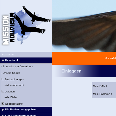
Startseite
Um auf d
Datenbank
-
Startseite der Datenbank
Einloggen
-
Unsere Charta
Beobachtungen
-
Jahresübersicht
Mein E-Mail :
Galerien
Mein Passwort :
-
Alle Bilder
Websitestatistik
Die Beobachtungsplätze
Links und Informationen