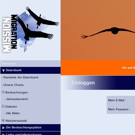
Startseite
Um auf d
Datenbank
-
Startseite der Datenbank
Einloggen
-
Unsere Charta
Beobachtungen
-
Jahresübersicht
Mein E-Mail :
Galerien
Mein Passwort :
-
Alle Bilder
Websitestatistik
Die Beobachtungsplätze
Links und Informationen