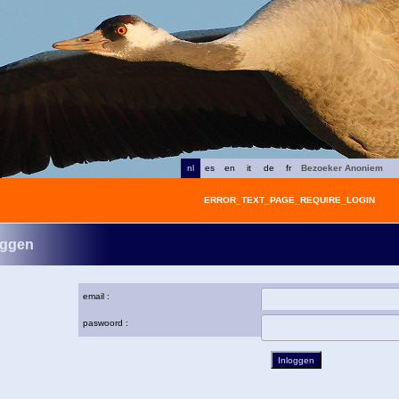
nl
es
en
it
de
fr
Bezoeker Anoniem
ERROR_TEXT_PAGE_REQUIRE_LOGIN
oggen
email :
paswoord :