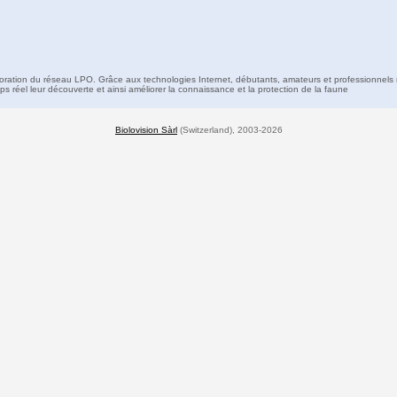
boration du réseau LPO. Grâce aux technologies Internet, débutants, amateurs et professionnels 
s réel leur découverte et ainsi améliorer la connaissance et la protection de la faune
Biolovision Sàrl
(Switzerland), 2003-2026