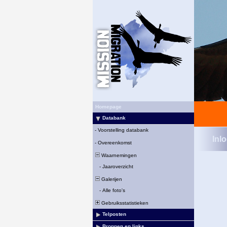
Homepage
Databank
-
Voorstelling databank
Inl
-
Overeenkomst
Waarnemingen
-
Jaaroverzicht
Galerijen
-
Alle foto's
Gebruiksstatistieken
Telposten
Bronnen en links