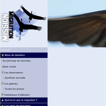
Accueil
Base de données
-
Accueil base de données
-
Notre charte
Les observations
-
Synthèse annuelle
Les galeries
-
Toutes les photos
Statistiques d'utilisation
Qu'est-ce que la migration ?
Les sites de migration