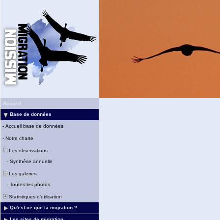
Accueil
Base de données
-
Accueil base de données
-
Notre charte
Les observations
-
Synthèse annuelle
Les galeries
-
Toutes les photos
Statistiques d'utilisation
Qu'est-ce que la migration ?
Les sites de migration