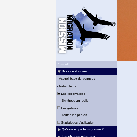
Accueil
Base de données
-
Accueil base de données
-
Notre charte
Les observations
-
Synthèse annuelle
Les galeries
-
Toutes les photos
Statistiques d'utilisation
Qu'est-ce que la migration ?
Les sites de migration