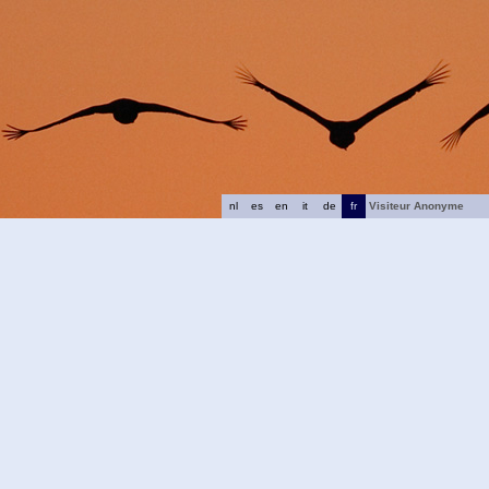
nl
es
en
it
de
fr
Visiteur Anonyme