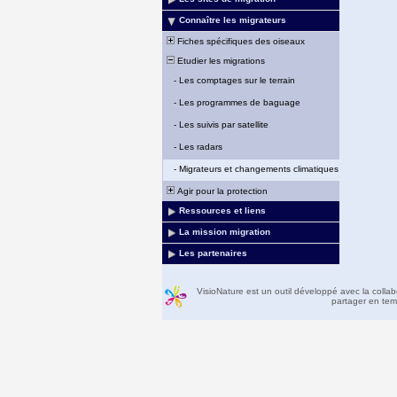
Connaître les migrateurs
Fiches spécifiques des oiseaux
Etudier les migrations
-
Les comptages sur le terrain
-
Les programmes de baguage
-
Les suivis par satellite
-
Les radars
-
Migrateurs et changements climatiques
Agir pour la protection
Ressources et liens
La mission migration
Les partenaires
VisioNature est un outil développé avec la colla
partager en temp