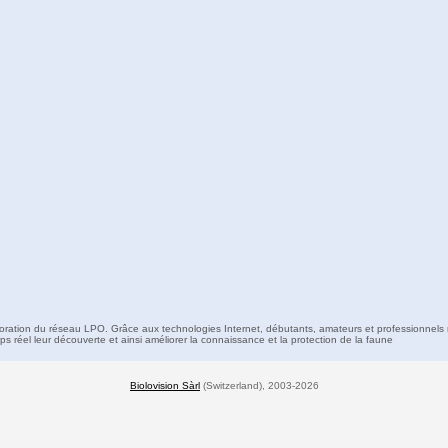
boration du réseau LPO. Grâce aux technologies Internet, débutants, amateurs et professionnels 
s réel leur découverte et ainsi améliorer la connaissance et la protection de la faune
Biolovision Sàrl
(Switzerland), 2003-2026