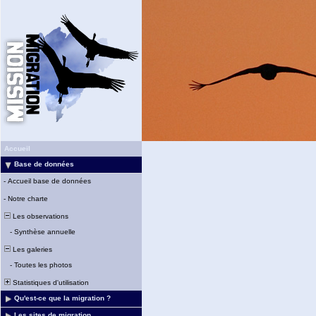
Accueil
Base de données
-
Accueil base de données
-
Notre charte
Les observations
-
Synthèse annuelle
Les galeries
-
Toutes les photos
Statistiques d'utilisation
Qu'est-ce que la migration ?
Les sites de migration