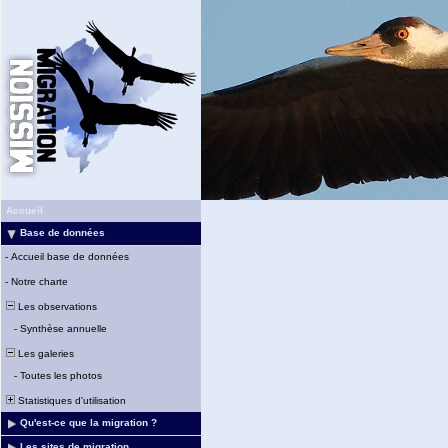
Accueil
Base de données
-
Accueil base de données
-
Notre charte
Les observations
-
Synthèse annuelle
Les galeries
-
Toutes les photos
Statistiques d'utilisation
Qu'est-ce que la migration ?
Les sites de migration