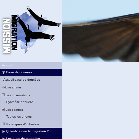
Accueil
Base de données
-
Accueil base de données
-
Notre charte
Les observations
-
Synthèse annuelle
Les galeries
-
Toutes les photos
Statistiques d'utilisation
Qu'est-ce que la migration ?
Les sites de migration