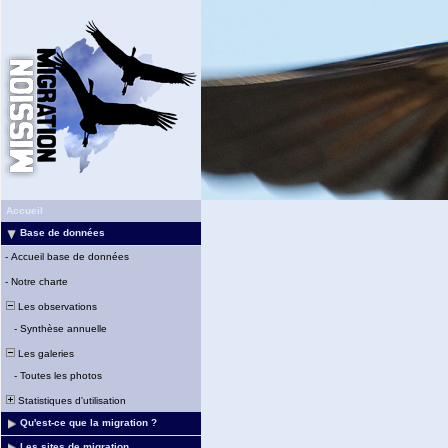
Accueil
Base de données
-
Accueil base de données
-
Notre charte
Les observations
-
Synthèse annuelle
Les galeries
-
Toutes les photos
Statistiques d'utilisation
Qu'est-ce que la migration ?
Les sites de migration