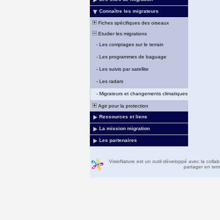
Connaître les migrateurs
Fiches spécifiques des oiseaux
Etudier les migrations
-
Les comptages sur le terrain
-
Les programmes de baguage
-
Les suivis par satellite
-
Les radars
-
Migrateurs et changements climatiques
Agir pour la protection
Ressources et liens
La mission migration
Les partenaires
VisioNature est un outil développé avec la colla
partager en temp