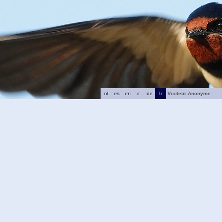
nl
es
en
it
de
fr
Visiteur Anonyme