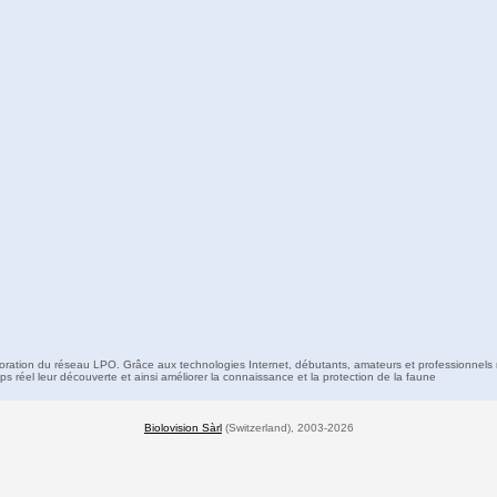
boration du réseau LPO. Grâce aux technologies Internet, débutants, amateurs et professionnels 
s réel leur découverte et ainsi améliorer la connaissance et la protection de la faune
Biolovision Sàrl
(Switzerland), 2003-2026