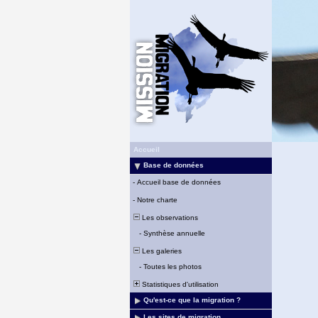
Accueil
Base de données
-
Accueil base de données
-
Notre charte
Les observations
-
Synthèse annuelle
Les galeries
-
Toutes les photos
Statistiques d'utilisation
Qu'est-ce que la migration ?
Les sites de migration