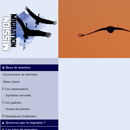
Accueil
Base de données
-
Accueil base de données
-
Notre charte
Les observations
-
Synthèse annuelle
Les galeries
-
Toutes les photos
Statistiques d'utilisation
Qu'est-ce que la migration ?
Les sites de migration