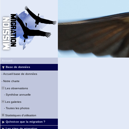
Accueil
Base de données
-
Accueil base de données
-
Notre charte
Les observations
-
Synthèse annuelle
Les galeries
-
Toutes les photos
Statistiques d'utilisation
Qu'est-ce que la migration ?
Les sites de migration