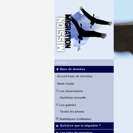
Accueil
Base de données
-
Accueil base de données
-
Notre charte
Les observations
-
Synthèse annuelle
Les galeries
-
Toutes les photos
Statistiques d'utilisation
Qu'est-ce que la migration ?
Les sites de migration