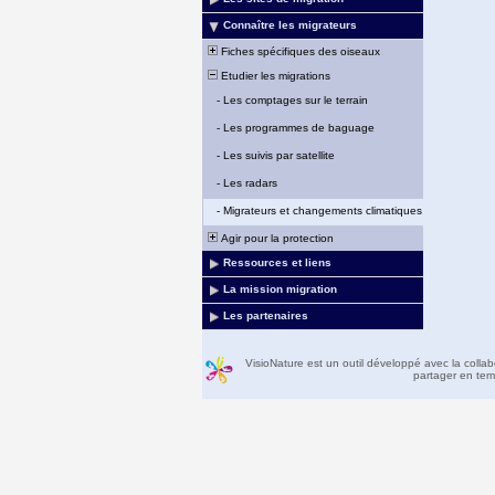
Connaître les migrateurs
Fiches spécifiques des oiseaux
Etudier les migrations
-
Les comptages sur le terrain
-
Les programmes de baguage
-
Les suivis par satellite
-
Les radars
-
Migrateurs et changements climatiques
Agir pour la protection
Ressources et liens
La mission migration
Les partenaires
VisioNature est un outil développé avec la colla
partager en temp