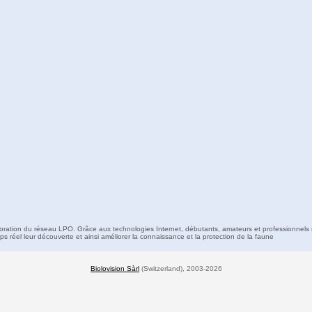
boration du réseau LPO. Grâce aux technologies Internet, débutants, amateurs et professionnels 
s réel leur découverte et ainsi améliorer la connaissance et la protection de la faune
Biolovision Sàrl
(Switzerland), 2003-2026