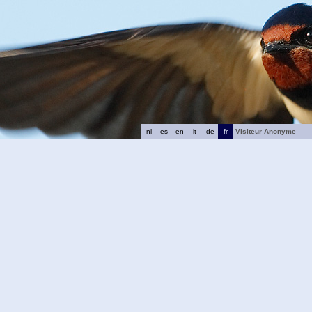
nl
es
en
it
de
fr
Visiteur Anonyme