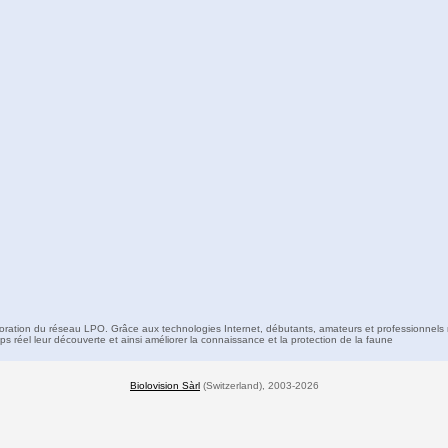
boration du réseau LPO. Grâce aux technologies Internet, débutants, amateurs et professionnels 
s réel leur découverte et ainsi améliorer la connaissance et la protection de la faune
Biolovision Sàrl
(Switzerland), 2003-2026