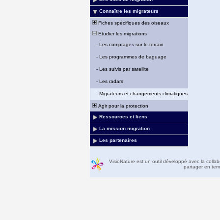
Connaître les migrateurs
Fiches spécifiques des oiseaux
Etudier les migrations
-
Les comptages sur le terrain
-
Les programmes de baguage
-
Les suivis par satellite
-
Les radars
-
Migrateurs et changements climatiques
Agir pour la protection
Ressources et liens
La mission migration
Les partenaires
VisioNature est un outil développé avec la colla
partager en temp