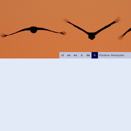
nl
es
en
it
de
fr
Visiteur Anonyme