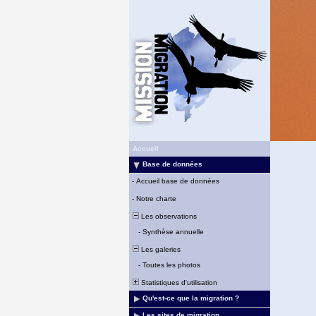
Accueil
Base de données
-
Accueil base de données
-
Notre charte
Les observations
-
Synthèse annuelle
Les galeries
-
Toutes les photos
Statistiques d'utilisation
Qu'est-ce que la migration ?
Les sites de migration