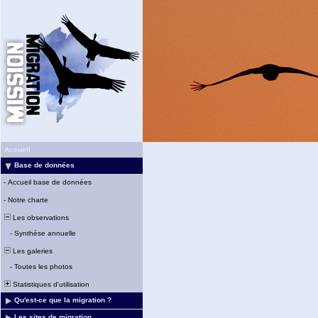
Accueil
Base de données
-
Accueil base de données
-
Notre charte
Les observations
-
Synthèse annuelle
Les galeries
-
Toutes les photos
Statistiques d'utilisation
Qu'est-ce que la migration ?
Les sites de migration