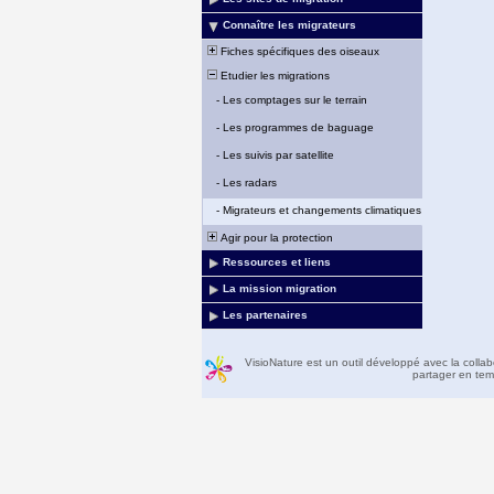
Connaître les migrateurs
Fiches spécifiques des oiseaux
Etudier les migrations
-
Les comptages sur le terrain
-
Les programmes de baguage
-
Les suivis par satellite
-
Les radars
-
Migrateurs et changements climatiques
Agir pour la protection
Ressources et liens
La mission migration
Les partenaires
VisioNature est un outil développé avec la colla
partager en temp