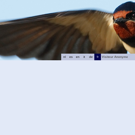
nl
es
en
it
de
fr
Visiteur Anonyme