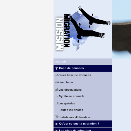
Accueil
Base de données
-
Accueil base de données
-
Notre charte
Les observations
-
Synthèse annuelle
Les galeries
-
Toutes les photos
Statistiques d'utilisation
Qu'est-ce que la migration ?
Les sites de migration