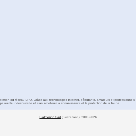
boration du réseau LPO. Grâce aux technologies Internet, débutants, amateurs et professionnels 
s réel leur découverte et ainsi améliorer la connaissance et la protection de la faune
Biolovision Sàrl
(Switzerland), 2003-2026