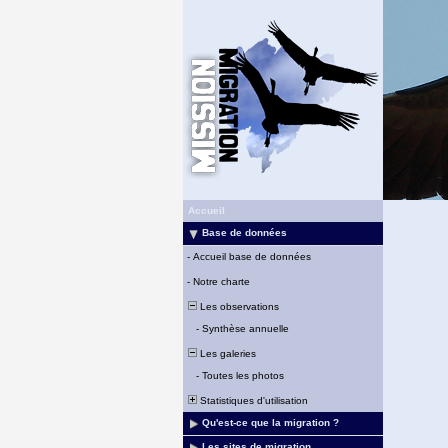
Accueil
Base de données
-
Accueil base de données
-
Notre charte
Les observations
-
Synthèse annuelle
Les galeries
-
Toutes les photos
Statistiques d'utilisation
Qu'est-ce que la migration ?
Les sites de migration