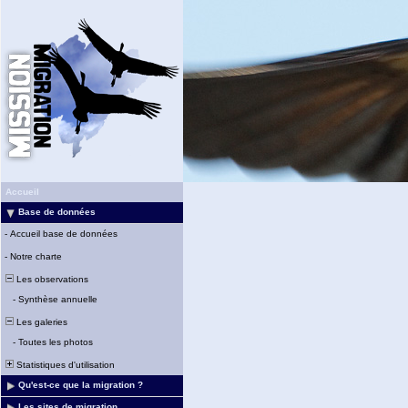
Accueil
Base de données
-
Accueil base de données
-
Notre charte
Les observations
-
Synthèse annuelle
Les galeries
-
Toutes les photos
Statistiques d'utilisation
Qu'est-ce que la migration ?
Les sites de migration