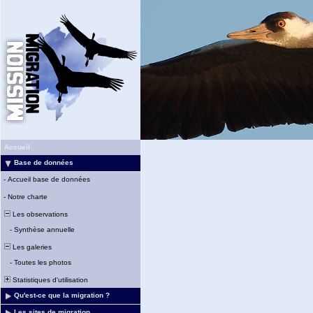
Accueil
Base de données
-
Accueil base de données
-
Notre charte
Les observations
-
Synthèse annuelle
Les galeries
-
Toutes les photos
Statistiques d'utilisation
Qu'est-ce que la migration ?
Les sites de migration