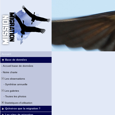
Accueil
Base de données
-
Accueil base de données
-
Notre charte
Les observations
-
Synthèse annuelle
Les galeries
-
Toutes les photos
Statistiques d'utilisation
Qu'est-ce que la migration ?
Les sites de migration