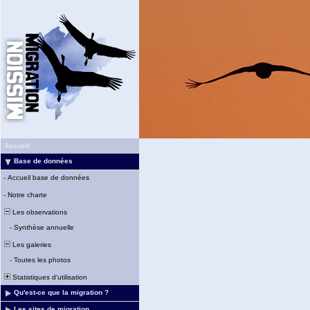
Accueil
Base de données
-
Accueil base de données
-
Notre charte
Les observations
-
Synthèse annuelle
Les galeries
-
Toutes les photos
Statistiques d'utilisation
Qu'est-ce que la migration ?
Les sites de migration